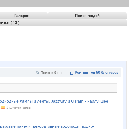
Галерея
Поиск людей
вится
( 13 )
Рейтинг топ-50 блоггеров
етодиодные лампы и ленты. Jazzway и Osram - наилучшее
1 комментарий
ырьковые панели, декоративные водопады, водно-