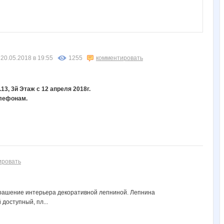
20.05.2018 в 19:55
1255
комментировать
3, 3й Этаж с 12 апреля 2018г.
елефонам.
ировать
украшение интерьера декоративной лепниной. Лепнина
доступный, пл...