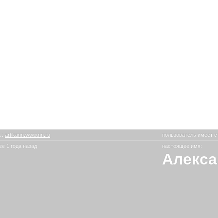
a
:
artikann.www.nn.ru
пользователь имеет с
е 1 года назад
настоящее имя:
Алекса