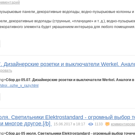
омментарий
ли, декоративные водопады (струнные, «плачущие» и т. д.), водно-пузырько
декоративного элемента будет украшением интерьера для любого помещения
7. Дизайнерские розетки и выключатели Werkel. Анало
ровать
ong>
Сбор до 05.07. Дизайнерские розетки и выключатели Werkel. Аналоги в
troi...ozhe_v_razy.html
юля. Светильники Elektrostandard - огромный выбор 
 и многое другое.[/b]
15.06.2017 в 18:17
1133
комментиров
ong>
Сбор до 05 июля. Светильники Elektrostandard - огромный выбор точеч