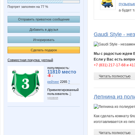
пузырьк
Портрет заполнен на 77 %
а будет 
Отправить приватное сообщение
Добавить в друзья
Gaudi Style - 
Игнорировать
Сделать подарок
Мы с радостью ждем Ва
Если у Вас есть вопр
Совместная покупка: уютный
+7 (831) 217-17-68 и 41
популярность:
11810 место
-8 ↓
Читать полностью
рейтинг
2265
?
Привилегированный
пользователь
3
Лепнина из поли
уровня
Как сделать комнату бл
изготавливается из гип
Читать полностью