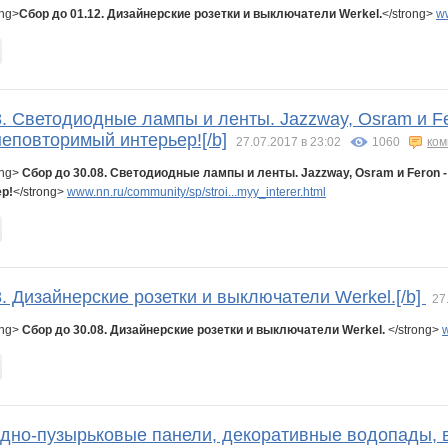
ong>
Сбор до 01.12. Дизайнерские розетки и выключатели Werkel.
</strong>
ww
8. Светодиодные лампы и ленты. Jazzway, Osram и F
еповторимый интерьер![/b]
27.07.2017 в 23:02
1060
ком
ong>
Сбор до 30.08. Светодиодные лампы и ленты. Jazzway, Osram и Feron 
р!
</strong>
www.nn.ru/community/sp/stroi...myy_interer.html
8. Дизайнерские розетки и выключатели Werkel.[/b]
27
ong>
Сбор до 30.08. Дизайнерские розетки и выключатели Werkel.
</strong>
w
одно-пузырьковые панели, декоративные водопады, 