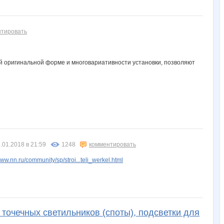
нтировать
й оригинальной форме и многовариативности установки, позволяют
.01.2018 в 21:59
1248
комментировать
ww.nn.ru/community/sp/stroi...teli_werkel.html
р точечных светильников (споты), подсветки для