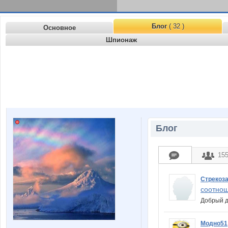
Блог
( 32 )
Основное
Шпионаж
Блог
15
Стрекоз
соотнош
Добрый д
Модно51