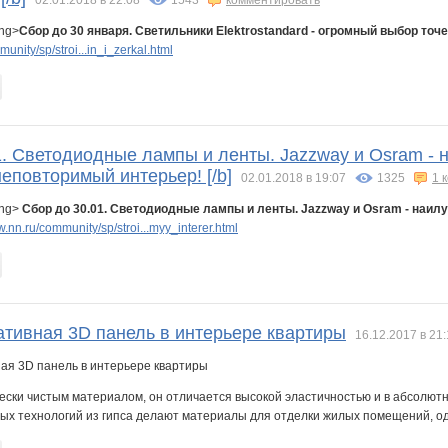
ong>
Сбор до 30 января. Светильники Elektrostandard - огромный выбор точ
nity/sp/stroi...in_i_zerkal.html
01. Светодиодные лампы и ленты. Jazzway и Osram - 
еповторимый интерьер! [/b]
02.01.2018 в 19:07
1325
1 
ong>
Сбор до 30.01. Светодиодные лампы и ленты. Jazzway и Osram - наил
.nn.ru/community/sp/stroi...myy_interer.html
ативная 3D панель в интерьере квартиры
16.12.2017 в 21
ески чистым материалом, он отличается высокой эластичностью и в абсолютн
х технологий из гипса делают материалы для отделки жилых помещений, одн