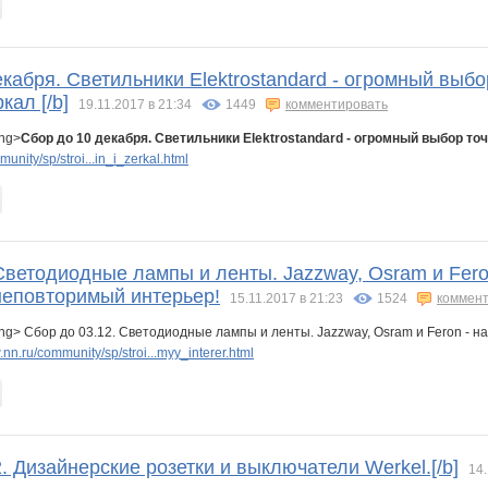
екабря. Светильники Elektrostandard - огромный выбо
кал [/b]
19.11.2017 в 21:34
1449
комментировать
ong>
Сбор до 10 декабря. Светильники Elektrostandard - огромный выбор то
nity/sp/stroi...in_i_zerkal.html
Светодиодные лампы и ленты. Jazzway, Osram и Fero
неповторимый интерьер!
15.11.2017 в 21:23
1524
коммент
ong> Сбор до 03.12. Светодиодные лампы и ленты. Jazzway, Osram и Feron -
nn.ru/community/sp/stroi...myy_interer.html
2. Дизайнерские розетки и выключатели Werkel.[/b]
14.