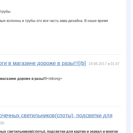
вые колонны и трубы-это все часть аква-дизайна. В наше время
.
ги в магазине дороже в разы!!![/b]
19.06.2017 в 01:47
 магазине дороже в разы!!!
</strong>
точечных светильников(споты), подсветки для
ать
ных светильников(споты), подсветки для картин и зеркал и многое