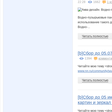
22:28
1662
1 к
Водно-пузырьковые пане
использование такого 
Водно-...
Читать полностью
[b]Сбор до 05.0
1394
комменти
Читайте мою тему <str
www.nn.ru/community/sp/s
Читать полностью
[b]Сбор до 05 и
картин и зеркал
Читайте мою тему <str