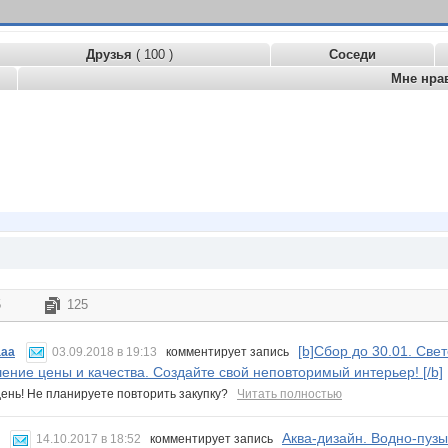
Друзья
( 100 )
Соседи
Мне нра
5
125
[b]Сбор до 30.01. Св
ааа
03.09.2018 в 19:13
комментирует запись
ение цены и качества. Создайте свой неповторимый интерьер! [/b]
ень! Не планируете повторить закупку?
Читать полностью
Аква-дизайн. Водно-пуз
14.10.2017 в 18:52
комментирует запись