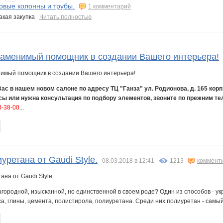
овые колонны и трубы.
1 комментарий
такая закупка
Читать полностью
незаменимый помощник в создании Вашего интерьера!
с в нашем новом салоне по адресу ТЦ "Ганза" ул. Родионова, д. 165 корп.1
осы или нужна консультация по подбору элементов, звоните по прежним т
3-38-00
...
уретана от Gaudi Style.
08.03.2018 в 12:41
1213
коммент
агородной, изысканной, но единственной в своем роде? Один из способов - 
са, глины, цемента, полистирола, полиуретана. Среди них полиуретан - самый 