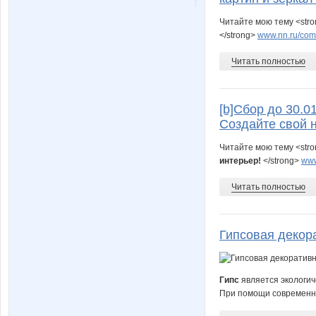
Читайте мою тему <str
</strong>
www.nn.ru/commu
Читать полностью
[b]Сбор до 30.
Создайте свой н
Читайте мою тему <str
интерьер!
</strong>
www
Читать полностью
Гипсовая декор
Гипс
является экологич
При помощи современны