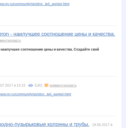
w.nn.ru/community/sp/stroi...teli_werkel.html
eron - наилучшее соотношение цены и качества.
ментировать
- наилучшее соотношение цены и качества. Создайте свой
.07.2017 в 14:15
1183
комментировать
ww.nn.ru/community/sp/stroi...teli_werkel.html
водно-пузырьковые колонны и трубы.
19.06.2017 в