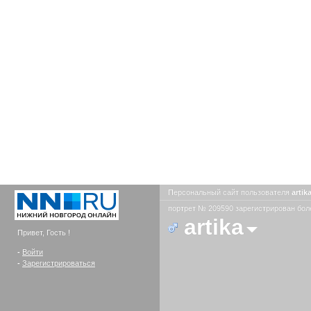
Персональный сайт пользователя
artik
портрет № 209590 зарегистрирован боле
artika
Привет, Гость !
-
Войти
-
Зарегистрироваться