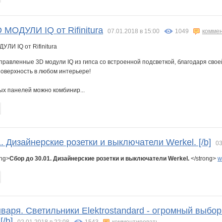
МОДУЛИ IQ от Rifinitura
07.01.2018 в 15:00
1049
комме
равленные 3D модули IQ из гипса со встроенной подсветкой, благодаря свое
поверхность в любом интерьере!
х панелей можно комбинир...
1. Дизайнерские розетки и выключатели Werkel. [/b]
03
ong>
Сбор до 30.01. Дизайнерские розетки и выключатели Werkel.
</strong>
w
нваря. Светильники Elektrostandard - огромный выбо
[/b]
02.01.2018 в 22:08
1543
комментировать